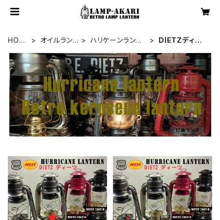
HOM
オイルラン
ハリケーンランタ
DIETZディー
E
プ
ン
ツ